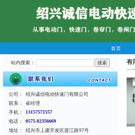
首页
有
站内搜索：
公司：
绍兴诚信电动快速门有限公司
联系：
崔经理
手机：
13157571557
电话：
0575-82356669
地址：
绍兴市上虞开发区渡江路97号