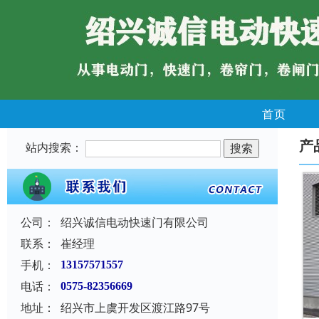
首页
产
站内搜索：
公司：
绍兴诚信电动快速门有限公司
联系：
崔经理
手机：
13157571557
电话：
0575-82356669
地址：
绍兴市上虞开发区渡江路97号