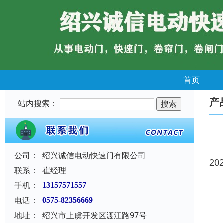
首页
产
站内搜索：
公司：
绍兴诚信电动快速门有限公司
20
联系：
崔经理
手机：
13157571557
电话：
0575-82356669
地址：
绍兴市上虞开发区渡江路97号