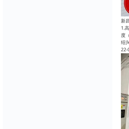
新
1.
度（
绍
22-