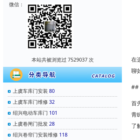
微信：
在
本站共被浏览过 7529037 次
聊
#
上虞车库门安装
80
上虞车库门维修
32
首
绍兴电动车库门
101
青
上虞卷闸门批发
28
了
绍兴卷帘门安装维修
118