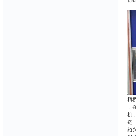
柯
，
机
链
绍