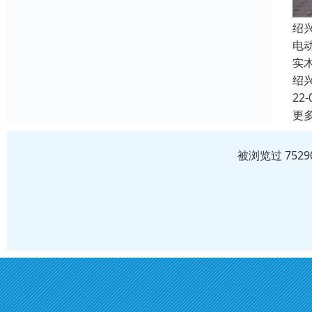
绍
电
实
绍
22-
更
被浏览过 752