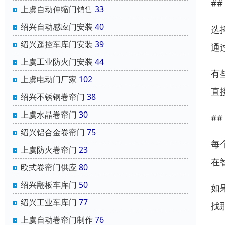
#
上虞自动伸缩门销售
33
绍兴自动感应门安装
40
选
绍兴遥控车库门安装
39
通
上虞工业防火门安装
44
有
上虞电动门厂家
102
直
绍兴不锈钢卷帘门
38
上虞水晶卷帘门
30
#
绍兴铝合金卷帘门
75
每
上虞防火卷帘门
23
在
欧式卷帘门供应
80
绍兴翻板车库门
50
如
绍兴工业车库门
77
找
上虞自动卷帘门制作
76