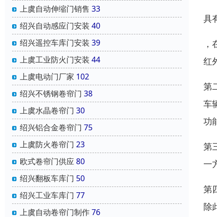
上虞自动伸缩门销售
33
具
绍兴自动感应门安装
40
绍兴遥控车库门安装
39
，
上虞工业防火门安装
44
红
上虞电动门厂家
102
第
绍兴不锈钢卷帘门
38
车
上虞水晶卷帘门
30
功
绍兴铝合金卷帘门
75
上虞防火卷帘门
23
第
欧式卷帘门供应
80
一
绍兴翻板车库门
50
第
绍兴工业车库门
77
除
上虞自动卷帘门制作
76