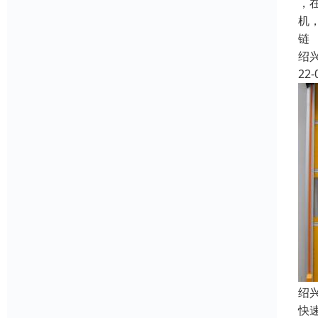
，
机
链
绍
22-
绍
快