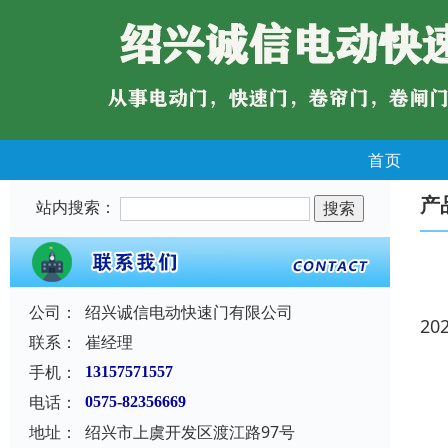
首页
产
站内搜索：
公司：
绍兴诚信电动快速门有限公司
20
联系：
崔经理
手机：
13157571557
电话：
0575-82356669
地址：
绍兴市上虞开发区渡江路97号