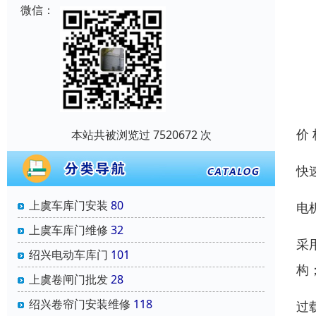
微信：
价
本站共被浏览过 7520672 次
快
上虞车库门安装
80
电
上虞车库门维修
32
采
绍兴电动车库门
101
构
上虞卷闸门批发
28
绍兴卷帘门安装维修
118
过