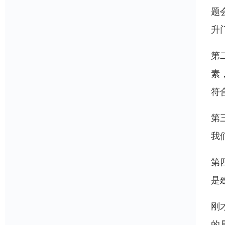
题
升
第
素
符
第
我
第
是
刚
的