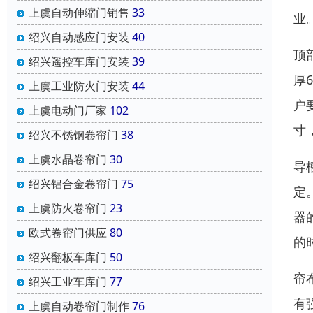
上虞自动伸缩门销售
33
业
绍兴自动感应门安装
40
顶
绍兴遥控车库门安装
39
厚
上虞工业防火门安装
44
户
上虞电动门厂家
102
寸
绍兴不锈钢卷帘门
38
上虞水晶卷帘门
30
导
绍兴铝合金卷帘门
75
定
上虞防火卷帘门
23
器
欧式卷帘门供应
80
的
绍兴翻板车库门
50
帘
绍兴工业车库门
77
有
上虞自动卷帘门制作
76