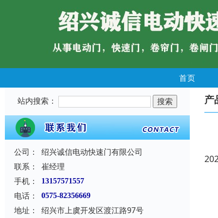
首页
产
站内搜索：
公司：
绍兴诚信电动快速门有限公司
20
联系：
崔经理
手机：
13157571557
电话：
0575-82356669
地址：
绍兴市上虞开发区渡江路97号