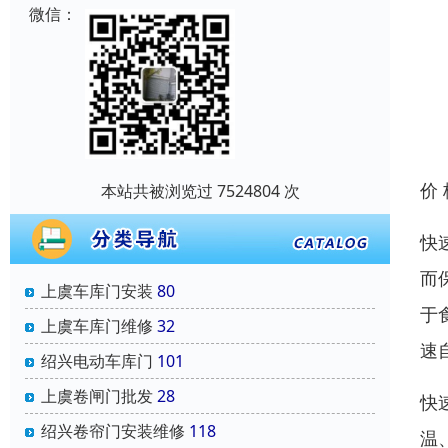
微信：
价
本站共被浏览过 7524804 次
快
而
上虞车库门安装
80
于
上虞车库门维修
32
速
绍兴电动车库门
101
上虞卷闸门批发
28
快
绍兴卷帘门安装维修
118
温