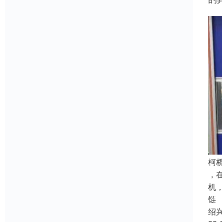
柯
，
机
链
绍