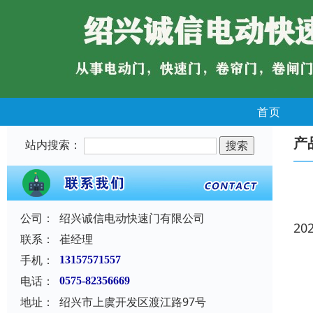
首页
产
站内搜索：
公司：
绍兴诚信电动快速门有限公司
20
联系：
崔经理
手机：
13157571557
电话：
0575-82356669
地址：
绍兴市上虞开发区渡江路97号