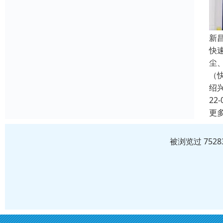
新
快
尘
（
绍
22-
更
被浏览过 752