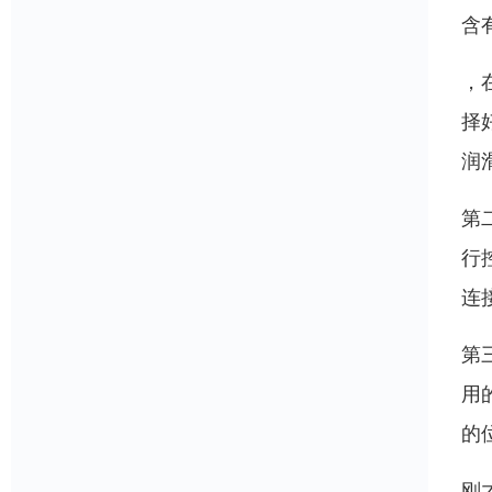
含
，
择
润
第
行
连
第
用
的
刚