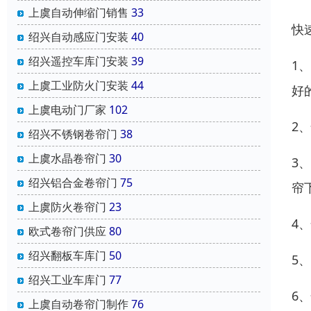
上虞自动伸缩门销售
33
快
绍兴自动感应门安装
40
绍兴遥控车库门安装
39
1
上虞工业防火门安装
44
好
上虞电动门厂家
102
2
绍兴不锈钢卷帘门
38
上虞水晶卷帘门
30
3
绍兴铝合金卷帘门
75
帘
上虞防火卷帘门
23
4
欧式卷帘门供应
80
绍兴翻板车库门
50
5
绍兴工业车库门
77
6
上虞自动卷帘门制作
76