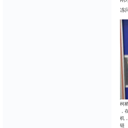
冻
柯
，
机
链