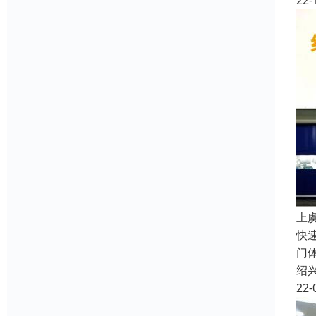
22-
上
快
门
绍
22-