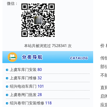
微信：
价
本站共被浏览过 7528341 次
传
部
上虞车库门安装
80
不
上虞车库门维修
32
绍兴电动车库门
101
直
上虞卷闸门批发
28
启
绍兴卷帘门安装维修
118
应