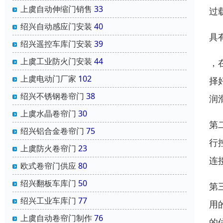
上虞自动伸缩门销售
33
过
绍兴自动感应门安装
40
具
绍兴遥控车库门安装
39
上虞工业防火门安装
44
，
上虞电动门厂家
102
择
绍兴不锈钢卷帘门
38
润
上虞水晶卷帘门
30
第
绍兴铝合金卷帘门
75
行
上虞防火卷帘门
23
连
欧式卷帘门供应
80
绍兴翻板车库门
50
第
绍兴工业车库门
77
用
上虞自动卷帘门制作
76
的