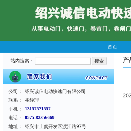
首页
产
站内搜索：
公司：
绍兴诚信电动快速门有限公司
20
联系：
崔经理
手机：
13157571557
电话：
0575-82356669
地址：
绍兴市上虞开发区渡江路97号