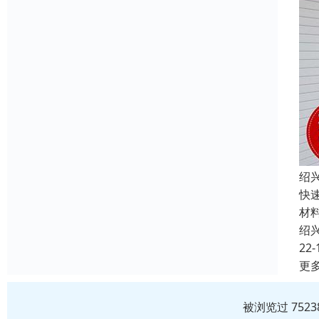
绍
快
材
绍
22-
更
被浏览过 752