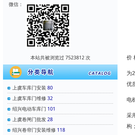
微信：
价
本站共被浏览过 7523812 次
为
优
上虞车库门安装
80
上虞车库门维修
32
电
绍兴电动车库门
101
采
上虞卷闸门批发
28
构
绍兴卷帘门安装维修
118