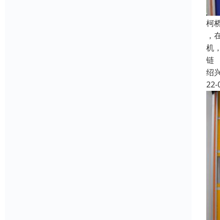
柯
，
机
链
绍
22-