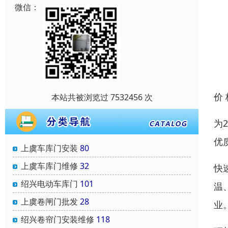
微信：
价
本站共被浏览过 7532456 次
为
优
上虞车库门安装
80
上虞车库门维修
32
快
绍兴电动车库门
101
温
上虞卷闸门批发
28
业
绍兴卷帘门安装维修
118