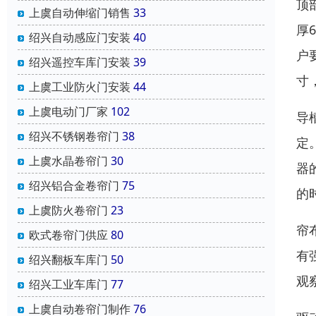
顶
上虞自动伸缩门销售
33
厚
绍兴自动感应门安装
40
户
绍兴遥控车库门安装
39
寸
上虞工业防火门安装
44
上虞电动门厂家
102
导
绍兴不锈钢卷帘门
38
定
上虞水晶卷帘门
30
器
绍兴铝合金卷帘门
75
的
上虞防火卷帘门
23
帘
欧式卷帘门供应
80
有
绍兴翻板车库门
50
观
绍兴工业车库门
77
上虞自动卷帘门制作
76