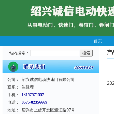
首页
产
站内搜索：
公司：
绍兴诚信电动快速门有限公司
20
联系：
崔经理
手机：
13157571557
电话：
0575-82356669
地址：
绍兴市上虞开发区渡江路97号