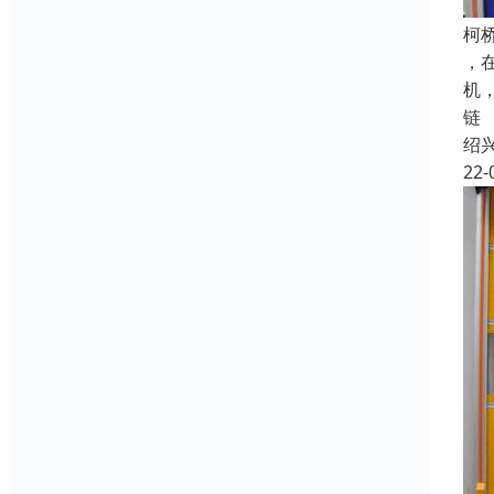
柯
，
机
链
绍
22-