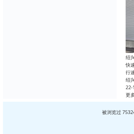
绍
快
行
绍
22-
更
被浏览过 753