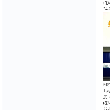
绍
24-
柯
1.
度（
绍
22-