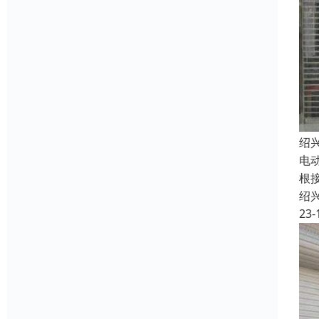
绍
电
根接
绍
23-