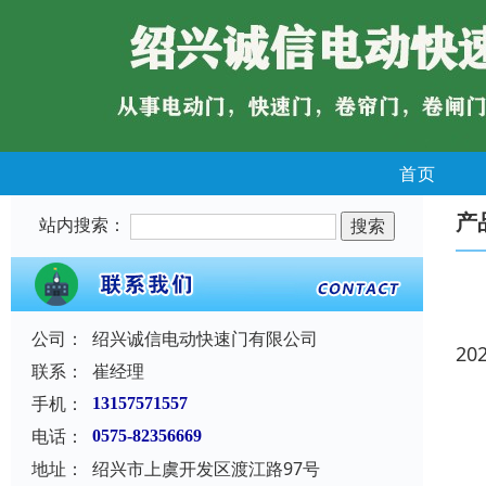
首页
产
站内搜索：
公司：
绍兴诚信电动快速门有限公司
20
联系：
崔经理
手机：
13157571557
电话：
0575-82356669
地址：
绍兴市上虞开发区渡江路97号