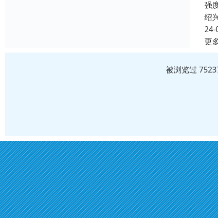
强
绍
24-
更
被浏览过 752