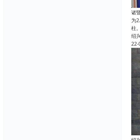
诸
为
柱。
绍
22-