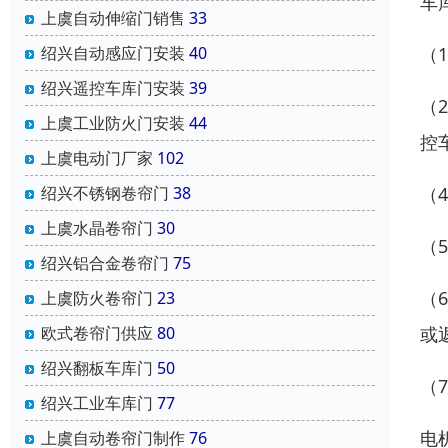
车
上虞自动伸缩门销售
33
（
绍兴自动感应门安装
40
绍兴遥控车库门安装
39
（
上虞工业防火门安装
44
控
上虞电动门厂家
102
（
绍兴不锈钢卷帘门
38
上虞水晶卷帘门
30
（
绍兴铝合金卷帘门
75
（
上虞防火卷帘门
23
或
欧式卷帘门供应
80
绍兴翻板车库门
50
（
绍兴工业车库门
77
电
上虞自动卷帘门制作
76