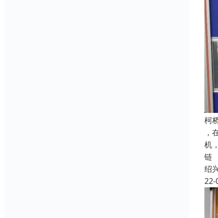
柯
，
机
链
绍
22-