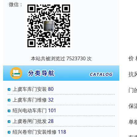
微信：
价
本站共被浏览过 7523730 次
抗
上虞车库门安装
80
门
上虞车库门维修
32
保
绍兴电动车库门
101
上虞卷闸门批发
28
单
绍兴卷帘门安装维修
118