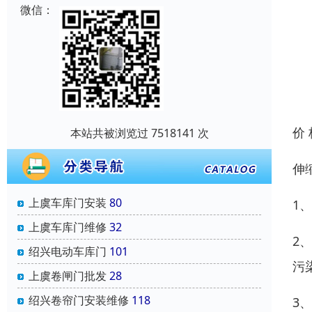
微信：
价
本站共被浏览过 7518141 次
伸
上虞车库门安装
80
1
上虞车库门维修
32
2
绍兴电动车库门
101
污
上虞卷闸门批发
28
绍兴卷帘门安装维修
118
3