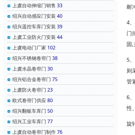
上虞自动伸缩门销售
33
耐
绍兴自动感应门安装
40
4
绍兴遥控车库门安装
39
门
上虞工业防火门安装
44
固
上虞电动门厂家
102
绍兴不锈钢卷帘门
38
5
上虞水晶卷帘门
30
则
绍兴铝合金卷帘门
75
管
上虞防火卷帘门
23
6
欧式卷帘门供应
80
性
绍兴翻板车库门
50
绍兴工业车库门
77
旋
上虞自动卷帘门制作
76