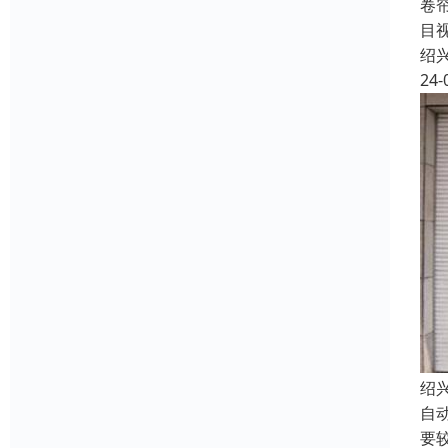
卷
目
绍
24-
绍
自
要