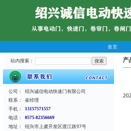
首页
产
站内搜索：
公司：
绍兴诚信电动快速门有限公司
20
联系：
崔经理
手机：
13157571557
电话：
0575-82356669
地址：
绍兴市上虞开发区渡江路97号