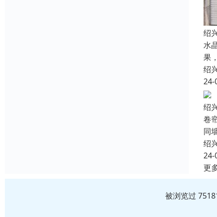
绍
水
果
绍
24-
绍
卷
同
绍
24-
更
被浏览过 751