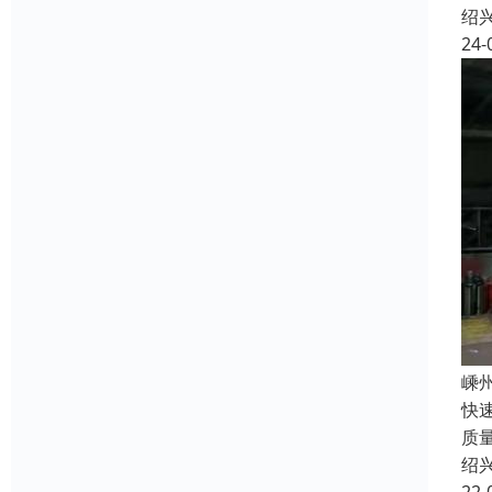
绍
24-
嵊
快
质
绍