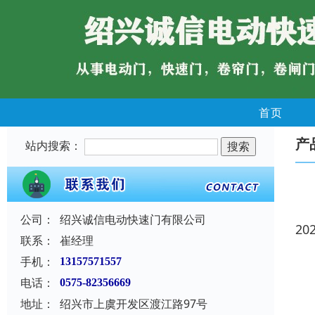
首页
产
站内搜索：
公司：
绍兴诚信电动快速门有限公司
20
联系：
崔经理
手机：
13157571557
电话：
0575-82356669
地址：
绍兴市上虞开发区渡江路97号