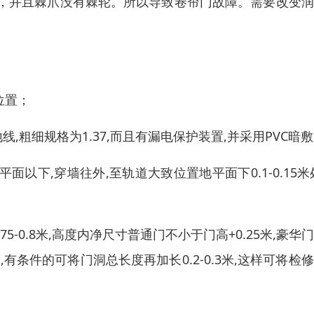
，并且棘爪没有棘轮。所以导致卷帘门故障。需要改变润
位置；
线,粗细规格为1.37,而且有漏电保护装置,并采用PVC暗
面以下,穿墙往外,至轨道大致位置地平面下0.1-0.15米
-0.8米,高度内净尺寸普通门不小于门高+0.25米,豪华
孔,有条件的可将门洞总长度再加长0.2-0.3米,这样可将检