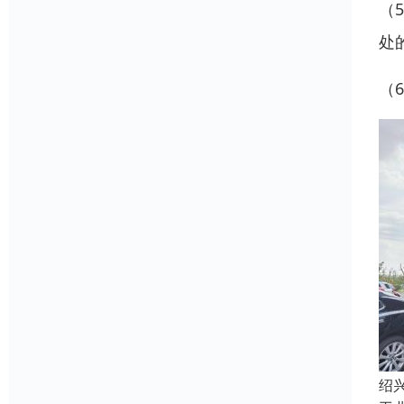
（
处
（
绍