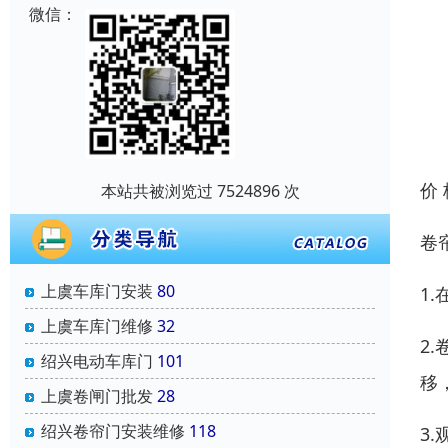
微信：
价
本站共被浏览过 7524896 次
卷
上虞车库门安装
80
1
上虞车库门维修
32
2
绍兴电动车库门
101
移
上虞卷闸门批发
28
绍兴卷帘门安装维修
118
3