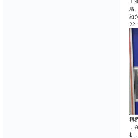
工
墙
绍
22-
柯
，
机