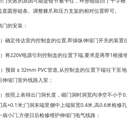
帘门失效的原因可能是链节被卡住，环形链阻挡了十字槽
拉直圆形链条。调整棘爪和压力支架的相对位置即可。
动门的安装：
1）确定传达室内控制盒的位置,即操纵伸缩门开关的装置
2）将220V电源引到控制盒的位置下端,要求是再带1根接地
3）预留￠32mm PVC管道,从控制盒的位置下端往下至地平
后伸缩门室外线路入室；
4）按照上表得出门洞长度，砌门洞时洞宽内净空不小于0.75
门高+0.1米;门洞末端里侧中上端留宽0.4米,高0.6米检修
一扇小门,方便日后检修维护伸缩门电气线路；