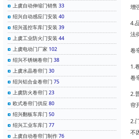
上虞自动伸缩门销售
33
增
绍兴自动感应门安装
40
4
绍兴遥控车库门安装
39
法
上虞工业防火门安装
44
上虞电动门厂家
102
卷
绍兴不锈钢卷帘门
38
1
上虞水晶卷帘门
30
卷
绍兴铝合金卷帘门
75
上虞防火卷帘门
23
2
欧式卷帘门供应
80
帘
绍兴翻板车库门
50
2
绍兴工业车库门
77
不
上虞自动卷帘门制作
76