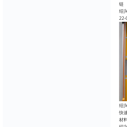
链
绍
22-
绍
快
材
绍