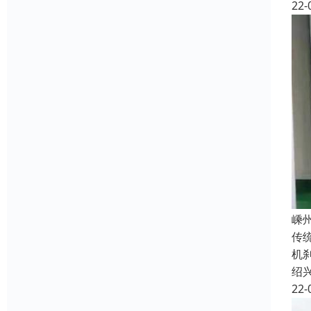
22-
嵊
传
机
绍
22-