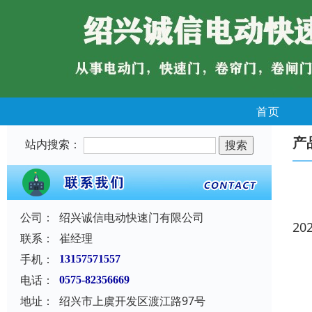
首页
产
站内搜索：
公司：
绍兴诚信电动快速门有限公司
20
联系：
崔经理
手机：
13157571557
电话：
0575-82356669
地址：
绍兴市上虞开发区渡江路97号