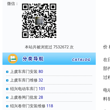
微信：
价
本站共被浏览过 7532672 次
在
部
上虞车库门安装
80
过
上虞车库门维修
32
绍兴电动车库门
101
电
上虞卷闸门批发
28
料
绍兴卷帘门安装维修
118