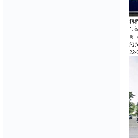
柯
1.
度（
绍
22-