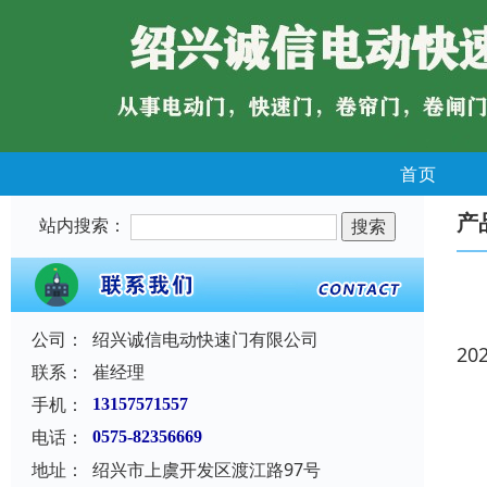
首页
产
站内搜索：
公司：
绍兴诚信电动快速门有限公司
20
联系：
崔经理
手机：
13157571557
电话：
0575-82356669
地址：
绍兴市上虞开发区渡江路97号