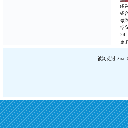
绍
铝
做
绍
24-
更
被浏览过 753