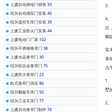
上虞自动伸缩门销售
33
3
绍兴自动感应门安装
40
4
绍兴遥控车库门安装
39
出
上虞工业防火门安装
44
喇
上虞电动门厂家
102
绍兴不锈钢卷帘门
38
实
上虞水晶卷帘门
30
条
绍兴铝合金卷帘门
75
点
上虞防火卷帘门
23
1
欧式卷帘门供应
80
墅
绍兴翻板车库门
50
绍兴工业车库门
77
2
上虞自动卷帘门制作
76