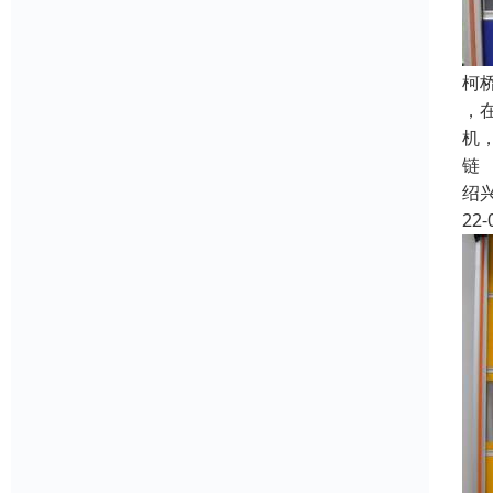
柯
，
机
链
绍
22-