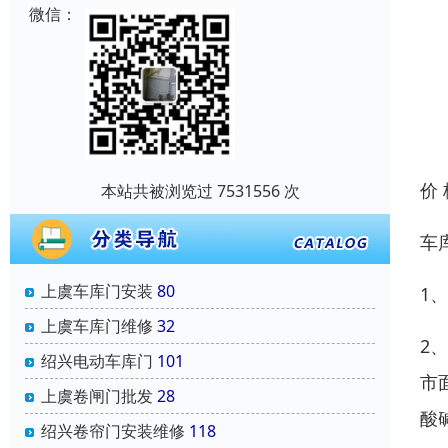
微信：
价
本站共被浏览过 7531556 次
车
上虞车库门安装
80
1
上虞车库门维修
32
2
绍兴电动车库门
101
市
上虞卷闸门批发
28
酸
绍兴卷帘门安装维修
118