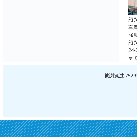
绍
车
强
绍
24-
更
被浏览过 752