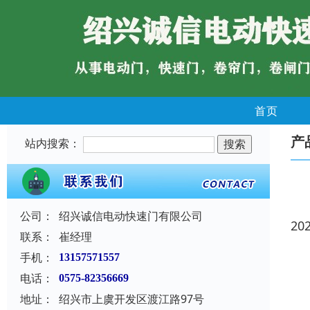
首页
产
站内搜索：
公司：
绍兴诚信电动快速门有限公司
20
联系：
崔经理
手机：
13157571557
电话：
0575-82356669
地址：
绍兴市上虞开发区渡江路97号