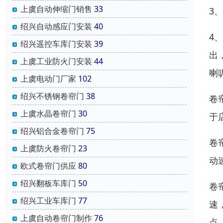
上虞自动伸缩门销售
33
3
绍兴自动感应门安装
40
4
绍兴遥控车库门安装
39
出
上虞工业防火门安装
44
喇
上虞电动门厂家
102
绍兴不锈钢卷帘门
38
卷
上虞水晶卷帘门
30
于
绍兴铝合金卷帘门
75
卷
上虞防火卷帘门
23
动
欧式卷帘门供应
80
绍兴翻板车库门
50
卷
绍兴工业车库门
77
速
上虞自动卷帘门制作
76
点