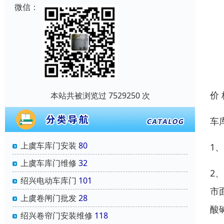
微信：
价
本站共被浏览过 7529250 次
车
上虞车库门安装
80
1
上虞车库门维修
32
2
绍兴电动车库门
101
市
上虞卷闸门批发
28
酸
绍兴卷帘门安装维修
118