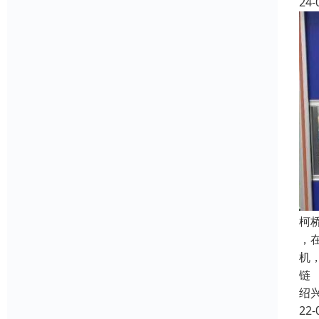
24-
柯
，
机
链
绍
22-