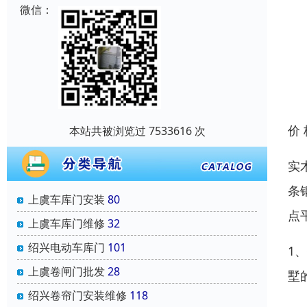
微信：
价
本站共被浏览过 7533616 次
实
条
上虞车库门安装
80
点
上虞车库门维修
32
绍兴电动车库门
101
1
上虞卷闸门批发
28
墅
绍兴卷帘门安装维修
118