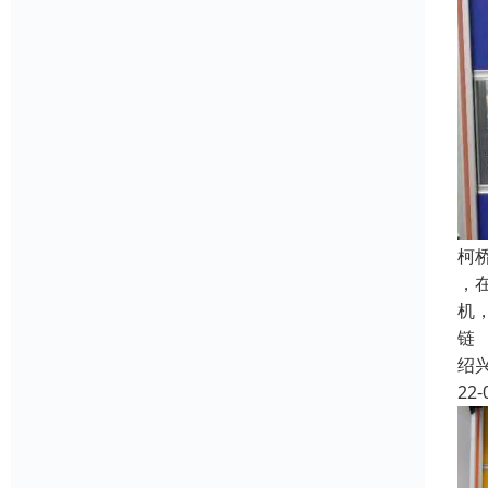
柯
，
机
链
绍
22-