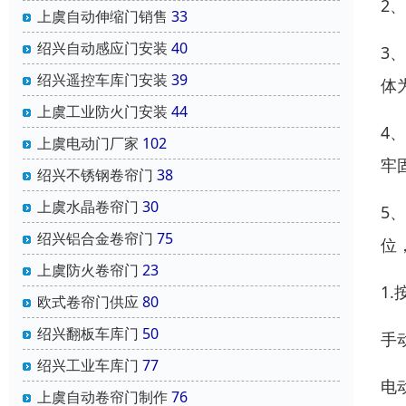
2
上虞自动伸缩门销售
33
绍兴自动感应门安装
40
3
绍兴遥控车库门安装
39
体
上虞工业防火门安装
44
4
上虞电动门厂家
102
牢
绍兴不锈钢卷帘门
38
上虞水晶卷帘门
30
5
绍兴铝合金卷帘门
75
位
上虞防火卷帘门
23
1
欧式卷帘门供应
80
绍兴翻板车库门
50
手
绍兴工业车库门
77
电
上虞自动卷帘门制作
76