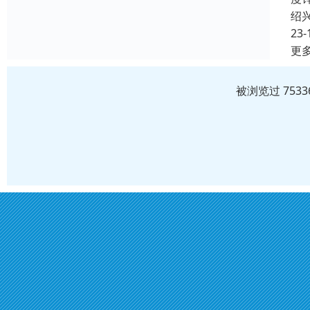
绍
23-
更
被浏览过 753