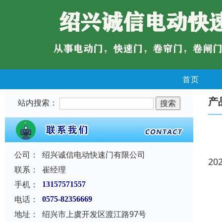
首页
产
站内搜索：
公司：
绍兴诚信电动快速门有限公司
20
联系：
崔经理
手机：
13157571557
电话：
0575-82356669
地址：
绍兴市上虞开发区渡江路97号