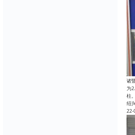
诸
为
柱。
绍
22-