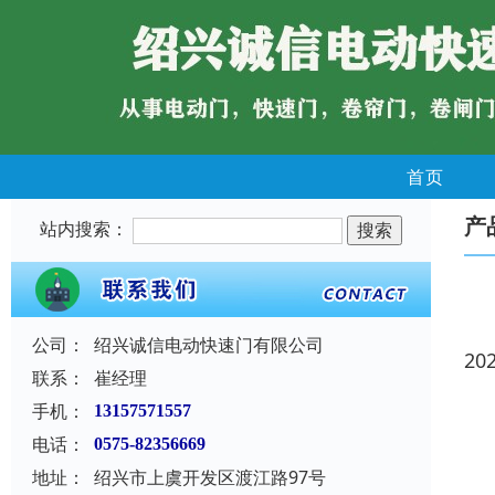
首页
产
站内搜索：
公司：
绍兴诚信电动快速门有限公司
20
联系：
崔经理
手机：
13157571557
电话：
0575-82356669
地址：
绍兴市上虞开发区渡江路97号