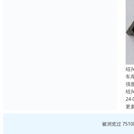
绍
车
强
绍
24-
更
被浏览过 751