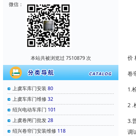
微信：
价
本站共被浏览过 7510879 次
卷
上虞车库门安装
80
1
上虞车库门维修
32
2
绍兴电动车库门
101
上虞卷闸门批发
28
3
绍兴卷帘门安装维修
118
调