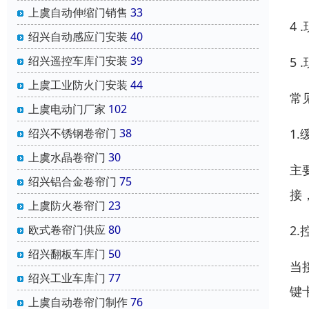
上虞自动伸缩门销售
33
4
绍兴自动感应门安装
40
绍兴遥控车库门安装
39
5
上虞工业防火门安装
44
常
上虞电动门厂家
102
1
绍兴不锈钢卷帘门
38
上虞水晶卷帘门
30
主
绍兴铝合金卷帘门
75
接
上虞防火卷帘门
23
2
欧式卷帘门供应
80
绍兴翻板车库门
50
当
绍兴工业车库门
77
键
上虞自动卷帘门制作
76