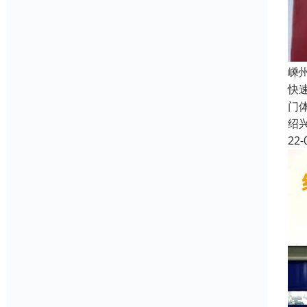
嵊
快
门
绍
22-