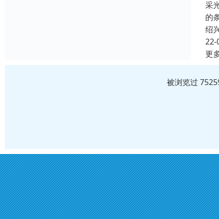
采
的
绍
22-
更
被浏览过 752