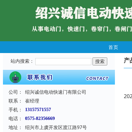
首页
产
站内搜索：
公司：
绍兴诚信电动快速门有限公司
20
联系：
崔经理
手机：
13157571557
电话：
0575-82356669
地址：
绍兴市上虞开发区渡江路97号