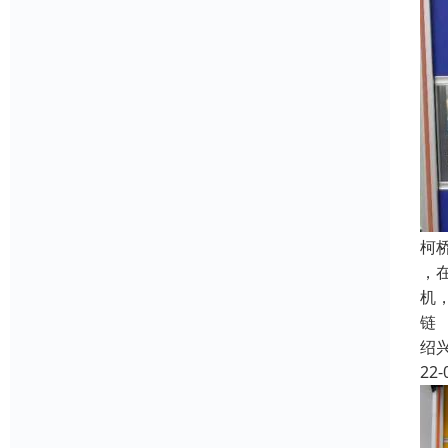
柯
，
机
链
绍
22-