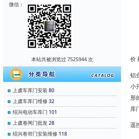
微信：
价
本站共被浏览过 7525944 次
铝
小
上虞车库门安装
80
形
上虞车库门维修
32
库
绍兴电动车库门
101
上虞卷闸门批发
28
遥
绍兴卷帘门安装维修
118