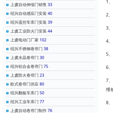
1
上虞自动伸缩门销售
33
绍兴自动感应门安装
40
2
绍兴遥控车库门安装
39
3
上虞工业防火门安装
44
上虞电动门厂家
102
4
绍兴不锈钢卷帘门
38
5
上虞水晶卷帘门
30
绍兴铝合金卷帘门
75
6
上虞防火卷帘门
23
7
欧式卷帘门供应
80
维
绍兴翻板车库门
50
绍兴工业车库门
77
8
上虞自动卷帘门制作
76