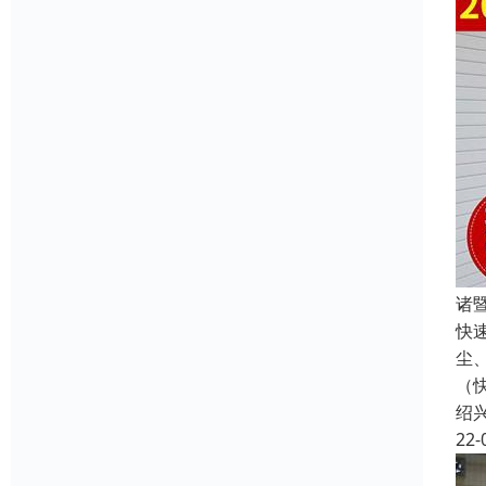
诸
快
尘
（
绍
22-