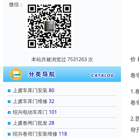
微信：
价
本站共被浏览过 7531263 次
卷
上虞车库门安装
80
1
上虞车库门维修
32
卷
绍兴电动车库门
101
2
上虞卷闸门批发
28
帘
绍兴卷帘门安装维修
118