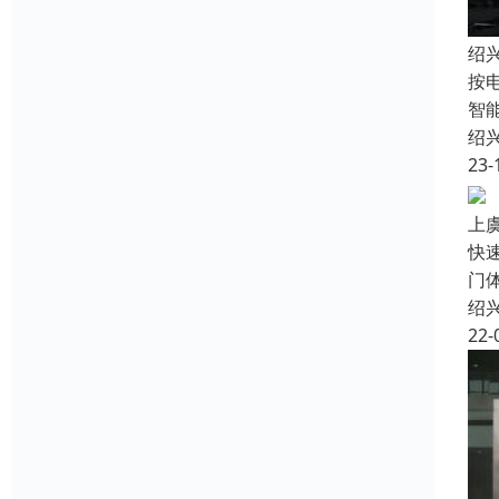
绍
按
智
绍
23-
上
快
门
绍
22-