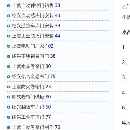
上虞自动伸缩门销售
33
2
绍兴自动感应门安装
40
不
绍兴遥控车库门安装
39
水
上虞工业防火门安装
44
上虞电动门厂家
102
1
绍兴不锈钢卷帘门
38
2
上虞水晶卷帘门
30
绍兴铝合金卷帘门
75
3
上虞防火卷帘门
23
4
欧式卷帘门供应
80
绍兴翻板车库门
50
6
绍兴工业车库门
77
电
上虞自动卷帘门制作
76