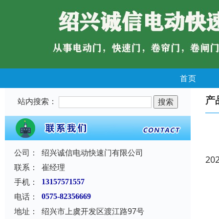
首页
产
站内搜索：
公司：
绍兴诚信电动快速门有限公司
20
联系：
崔经理
手机：
13157571557
电话：
0575-82356669
地址：
绍兴市上虞开发区渡江路97号