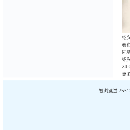
绍
卷
同
绍
24-
更
被浏览过 753