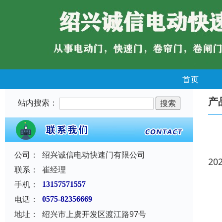
首页
产
站内搜索：
公司：
绍兴诚信电动快速门有限公司
20
联系：
崔经理
手机：
13157571557
电话：
0575-82356669
地址：
绍兴市上虞开发区渡江路97号