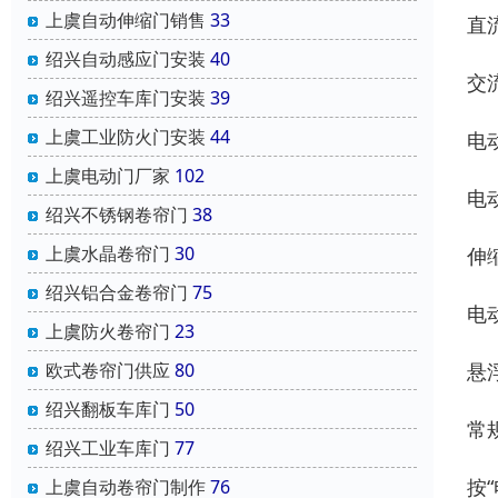
上虞自动伸缩门销售
33
直
绍兴自动感应门安装
40
交
绍兴遥控车库门安装
39
上虞工业防火门安装
44
电
上虞电动门厂家
102
电
绍兴不锈钢卷帘门
38
上虞水晶卷帘门
30
伸
绍兴铝合金卷帘门
75
电
上虞防火卷帘门
23
悬
欧式卷帘门供应
80
绍兴翻板车库门
50
常
绍兴工业车库门
77
按
上虞自动卷帘门制作
76