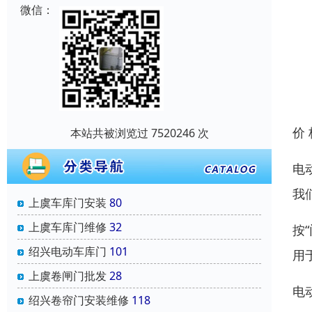
微信：
价
本站共被浏览过 7520246 次
电
我
上虞车库门安装
80
上虞车库门维修
32
按
绍兴电动车库门
101
用
上虞卷闸门批发
28
电
绍兴卷帘门安装维修
118