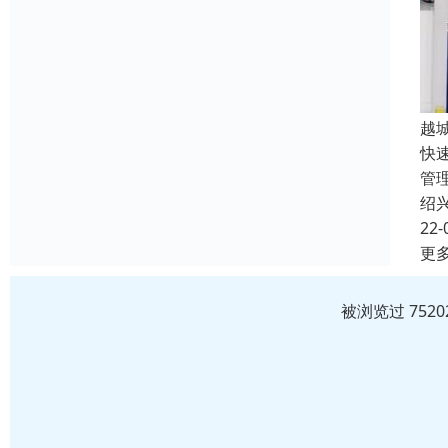
越
快
管
绍
22-
更
被浏览过 752