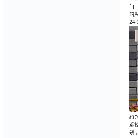
门
绍
24-
绍
遥
锁