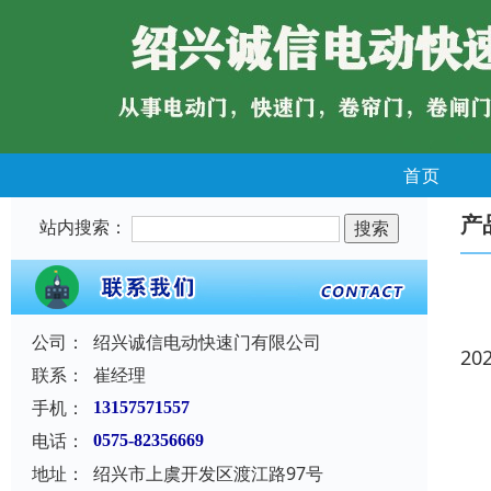
首页
产
站内搜索：
公司：
绍兴诚信电动快速门有限公司
20
联系：
崔经理
手机：
13157571557
电话：
0575-82356669
地址：
绍兴市上虞开发区渡江路97号