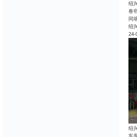
绍
卷
同
绍
24-
绍
车