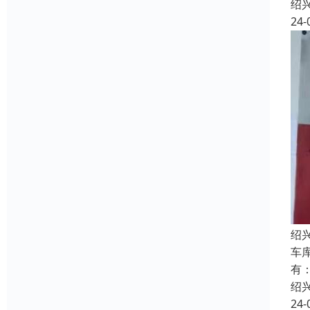
绍
24-
绍
车
有
绍
24-