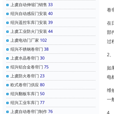
上虞自动伸缩门销售
33
卷
绍兴自动感应门安装
40
绍兴遥控车库门安装
39
在
上虞工业防火门安装
44
部
上虞电动门厂家
102
过
绍兴不锈钢卷帘门
38
2
上虞水晶卷帘门
30
绍兴铝合金卷帘门
75
如
上虞防火卷帘门
23
电
欧式卷帘门供应
80
维
绍兴翻板车库门
50
一
绍兴工业车库门
77
上虞自动卷帘门制作
76
4