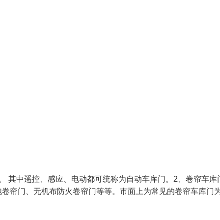
。 其中遥控、感应、电动都可统称为自动车库门。2、卷帘车库
泡卷帘门、无机布防火卷帘门等等。市面上为常见的卷帘车库门