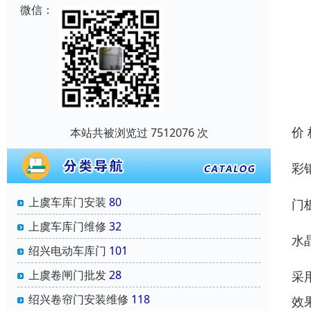
微信：
价
本站共被浏览过 7512076 次
彩
上虞车库门安装
80
门
上虞车库门维修
32
水
绍兴电动车库门
101
上虞卷闸门批发
28
采
绍兴卷帘门安装维修
118
效