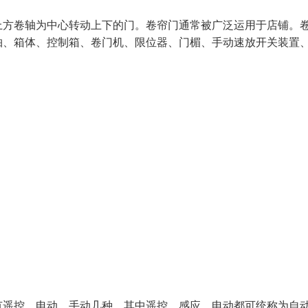
上方卷轴为中心转动上下的门。卷帘门通常被广泛运用于店铺。
轴、箱体、控制箱、卷门机、限位器、门楣、手动速放开关装置
有遥控、电动、手动几种。其中遥控、感应、电动都可统称为自