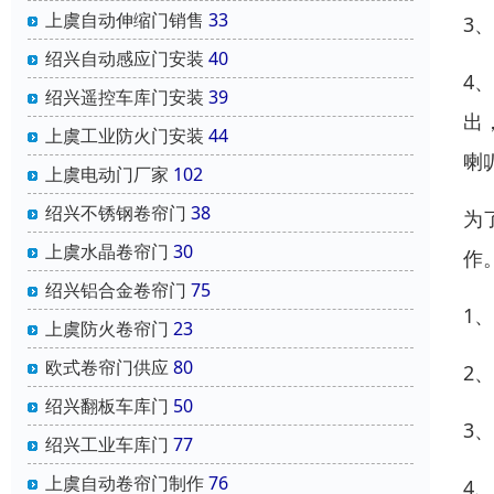
上虞自动伸缩门销售
33
3
绍兴自动感应门安装
40
4
绍兴遥控车库门安装
39
出
上虞工业防火门安装
44
喇
上虞电动门厂家
102
绍兴不锈钢卷帘门
38
为
上虞水晶卷帘门
30
作
绍兴铝合金卷帘门
75
1
上虞防火卷帘门
23
欧式卷帘门供应
80
2
绍兴翻板车库门
50
3
绍兴工业车库门
77
上虞自动卷帘门制作
76
4