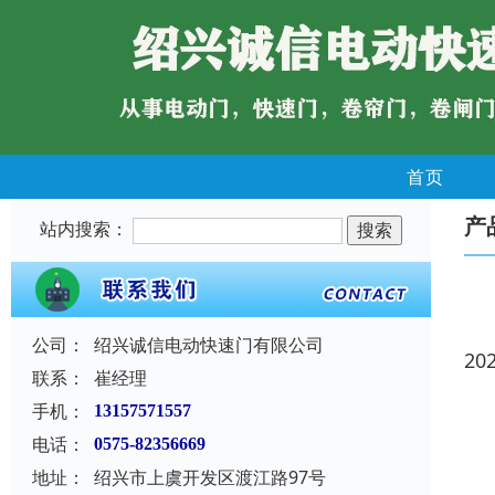
首页
产
站内搜索：
公司：
绍兴诚信电动快速门有限公司
20
联系：
崔经理
手机：
13157571557
电话：
0575-82356669
地址：
绍兴市上虞开发区渡江路97号