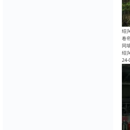
绍
卷
同
绍
24-