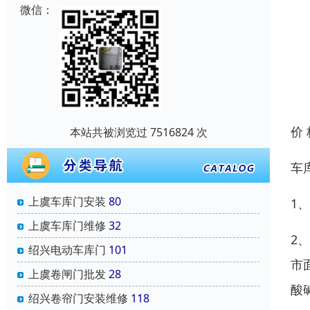
微信：
价
本站共被浏览过 7516824 次
车
上虞车库门安装
80
1
上虞车库门维修
32
2
绍兴电动车库门
101
市
上虞卷闸门批发
28
酸
绍兴卷帘门安装维修
118