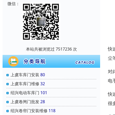
微信：
快
本站共被浏览过 7517236 次
尘
对
上虞车库门安装
80
电
上虞车库门维修
32
绍兴电动车库门
101
快
上虞卷闸门批发
28
很
绍兴卷帘门安装维修
118