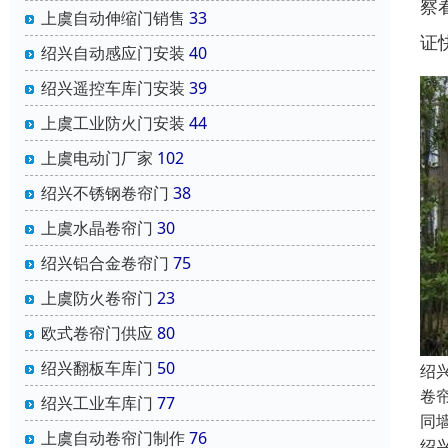
察
上虞自动伸缩门销售
33
证
绍兴自动感应门安装
40
绍兴遥控车库门安装
39
上虞工业防火门安装
44
上虞电动门厂家
102
绍兴不锈钢卷帘门
38
上虞水晶卷帘门
30
绍兴铝合金卷帘门
75
上虞防火卷帘门
23
欧式卷帘门供应
80
绍兴翻板车库门
50
绍
卷
绍兴工业车库门
77
同
上虞自动卷帘门制作
76
绍