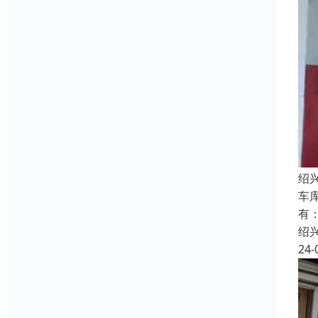
绍
车
有
绍
24-