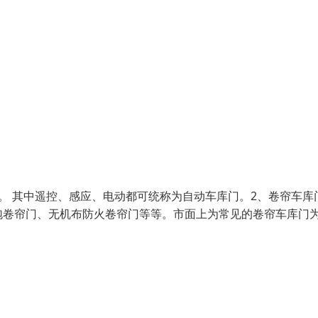
。 其中遥控、感应、电动都可统称为自动车库门。2、卷帘车库
泡卷帘门、无机布防火卷帘门等等。市面上为常见的卷帘车库门