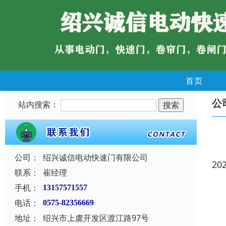
首页
公
站内搜索：
公司：
绍兴诚信电动快速门有限公司
20
联系：
崔经理
手机：
13157571557
电话：
0575-82356669
地址：
绍兴市上虞开发区渡江路97号