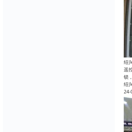
绍
遥
锁
绍
24-