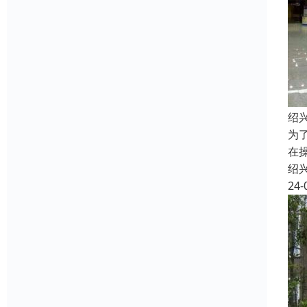
绍
为
在
绍
24-