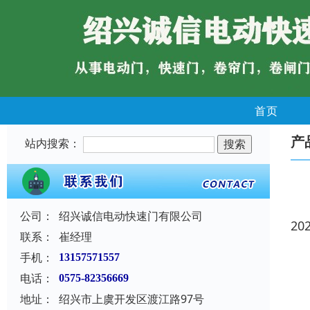
首页
产
站内搜索：
公司：
绍兴诚信电动快速门有限公司
20
联系：
崔经理
手机：
13157571557
电话：
0575-82356669
地址：
绍兴市上虞开发区渡江路97号