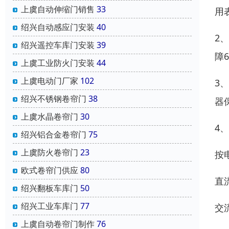
上虞自动伸缩门销售
33
用
绍兴自动感应门安装
40
2
绍兴遥控车库门安装
39
障
上虞工业防火门安装
44
上虞电动门厂家
102
3
绍兴不锈钢卷帘门
38
器
上虞水晶卷帘门
30
4
绍兴铝合金卷帘门
75
上虞防火卷帘门
23
按
欧式卷帘门供应
80
直
绍兴翻板车库门
50
绍兴工业车库门
77
交
上虞自动卷帘门制作
76