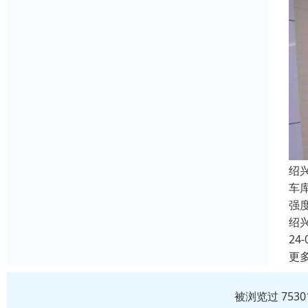
绍
车
强
绍
24-
更
被浏览过 753