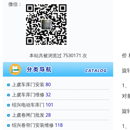
微信：
价
本站共被浏览过 7530171 次
旋
上虞车库门安装
80
1
上虞车库门维修
32
对
绍兴电动车库门
101
旋
上虞卷闸门批发
28
绍兴卷帘门安装维修
118
1