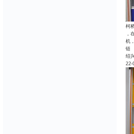
柯
，
机
链
绍
22-